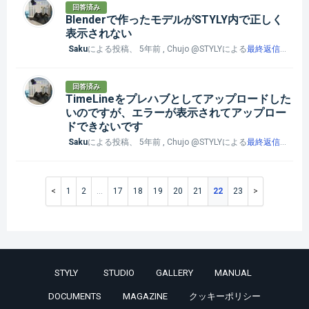
回答済み
Blenderで作ったモデルがSTYLY内で正しく
表示されない
Saku
による投稿、
5年前
, Chujo @STYLYによる
最終返信
、
5年
回答済み
TimeLineをプレハブとしてアップロードした
いのですが、エラーが表示されてアップロー
ドできないです
Saku
による投稿、
5年前
, Chujo @STYLYによる
最終返信
、
5年
1
2
…
17
18
19
20
21
22
23
STYLY
STUDIO
GALLERY
MANUAL
DOCUMENTS
MAGAZINE
クッキーポリシー