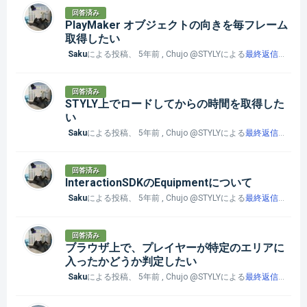
回答済み
PlayMaker オブジェクトの向きを毎フレーム
取得したい
Saku
による投稿、
5年前
, Chujo @STYLYによる
最終返信
、
5年
回答済み
STYLY上でロードしてからの時間を取得した
い
Saku
による投稿、
5年前
, Chujo @STYLYによる
最終返信
、
5年
回答済み
InteractionSDKのEquipmentについて
Saku
による投稿、
5年前
, Chujo @STYLYによる
最終返信
、
5年
回答済み
ブラウザ上で、プレイヤーが特定のエリアに
入ったかどうか判定したい
Saku
による投稿、
5年前
, Chujo @STYLYによる
最終返信
、
5年