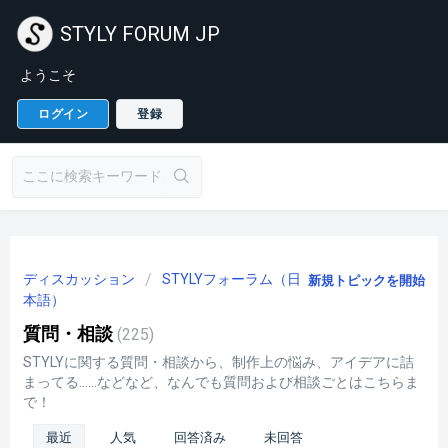
STYLY FORUM JP
ようこそ
ログイン
登録
ディスカッション
STYLYフォーラム（日
新規トピックを開始
本語）
質問・相談
225
STYLYに関する質問・相談から、制作上の悩み、アイデアに詰
まってる……などなど、なんでも質問および相談ごとはこちらま
で！
最近
人気
回答済み
未回答