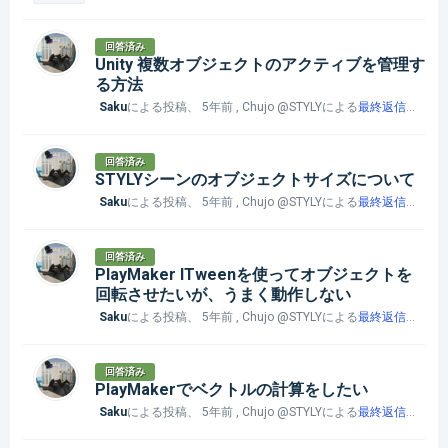
回答済み
Unity 複数オブジェクトのアクティブを管理す
る方法
Saku
による投稿、
5年前
, Chujo @STYLYによる
最終返信
、
5年
回答済み
STYLYシーンのオブジェクトサイズについて
Saku
による投稿、
5年前
, Chujo @STYLYによる
最終返信
、
5年
回答済み
PlayMaker ITweenを使ってオブジェクトを
回転させたいが、うまく動作しない
Saku
による投稿、
5年前
, Chujo @STYLYによる
最終返信
、
5年
回答済み
PlayMakerでベクトルの計算をしたい
Saku
による投稿、
5年前
, Chujo @STYLYによる
最終返信
、
5年