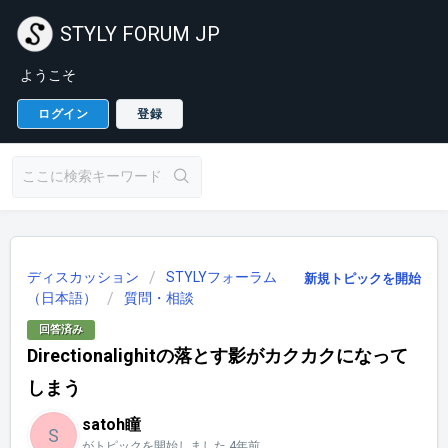
STYLY FORUM JP
ようこそ
ログイン
登録
ディスカッション
STYLYフォーラム
新規トピックを開始
（日本語）
質問・相談
回答済み
Directionalighitの落とす影がカクカクになって
しまう
satoh瞳
S
がトピックを開始しました
4年前