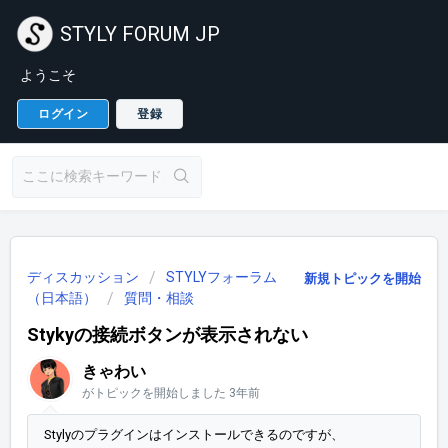
STYLY FORUM JP
ようこそ
ログイン
登録
ディスカッション
STYLYフォーラム
新規トピックを開始
（日本語）
質問・相談
Stykyの接続ボタンが表示されない
きゃわい
がトピックを開始しました
3年前
Stylyのプラグインはインストールできるのですが、