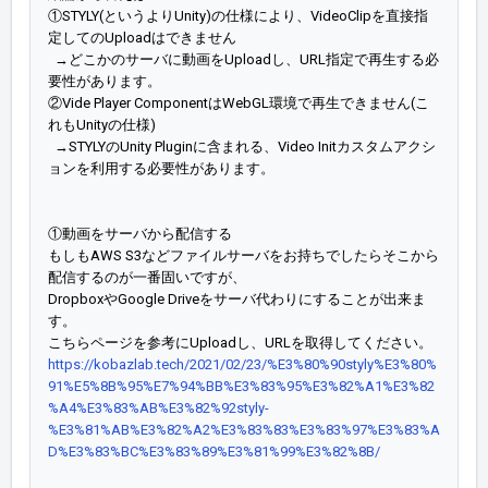
①STYLY(というよりUnity)の仕様により、VideoClipを直接指
定してのUploadはできません
→どこかのサーバに動画をUploadし、URL指定で再生する必
要性があります。
②Vide Player ComponentはWebGL環境で再生できません(こ
れもUnityの仕様)
→STYLYのUnity Pluginに含まれる、Video Initカスタムアクシ
ョンを利用する必要性があります。
①動画をサーバから配信する
もしもAWS S3などファイルサーバをお持ちでしたらそこから
配信するのが一番固いですが、
DropboxやGoogle Driveをサーバ代わりにすることが出来ま
す。
こちらページを参考にUploadし、URLを取得してください。
https://kobazlab.tech/2021/02/23/%E3%80%90styly%E3%80%
91%E5%8B%95%E7%94%BB%E3%83%95%E3%82%A1%E3%82
%A4%E3%83%AB%E3%82%92styly-
%E3%81%AB%E3%82%A2%E3%83%83%E3%83%97%E3%83%A
D%E3%83%BC%E3%83%89%E3%81%99%E3%82%8B/