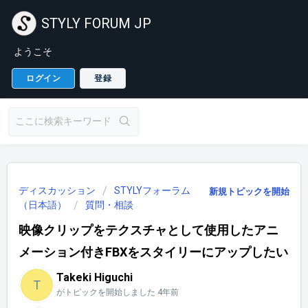
STYLY FORUM JP
ようこそ
ログイン
登録
ディスカッション
STYLYフォーラム
新規トピックを開始
（日本語）
質問・相談
映像クリップをテクスチャとして使用したアニ
メーション付きFBXをスタイリーにアップしたい
Takeki Higuchi
T
がトピックを開始しました
4年前