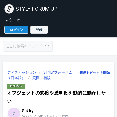
STYLY FORUM JP
ようこそ
ログイン
登録
ディスカッション
STYLYフォーラム
新規トピックを開始
（日本語）
質問・相談
回答済み
オブジェクトの彩度や透明度を動的に動かした
い
Zukky
Z
がトピックを開始しました
5年前