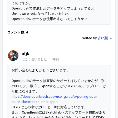
てのですが、
Open brushで作成したデータをアップしようとすると
Unknown errorになってしまいました。
Open brushのデータは使用出来ないでしょうか？
コメント数: 4
Sorted by
古い順
afjk
はこう言いました：
3年前
お問い合わせありがとうございます。
Open brushのデータは直接のサポートはしていませんが、別
の3Dモデル形式にExportすることでSTYLYへのアップロードが
可能になります。
https://docs.openbrush.app/user-guide/exporting-open-
brush-sketches-to-other-apps
STYLYはこの中ではOBJとFBXに対応しています。
また、OpenBrushにはSketchfabへのアップロード機能があり
ますので、SketchfabからGLBなどでダウンロードしてSTYLY