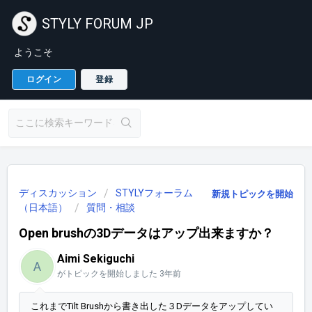
STYLY FORUM JP
ようこそ
ログイン
登録
ディスカッション
STYLYフォーラム
新規トピックを開始
（日本語）
質問・相談
Open brushの3Dデータはアップ出来ますか？
Aimi Sekiguchi
A
がトピックを開始しました
3年前
これまでTilt Brushから書き出した３Dデータをアップしてい