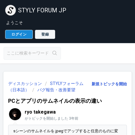
STYLY FORUM JP
ようこそ
ログイン
登録
ディスカッション
STYLYフォーラム
新規トピックを開始
（日本語）
バグ報告・改善要望
PCとアプリのサムネイルの表示の違い
ryo takegawa
がトピックを開始しました
3年前
sシーンのサムネイルを.jpegでアップすると任意のものに変