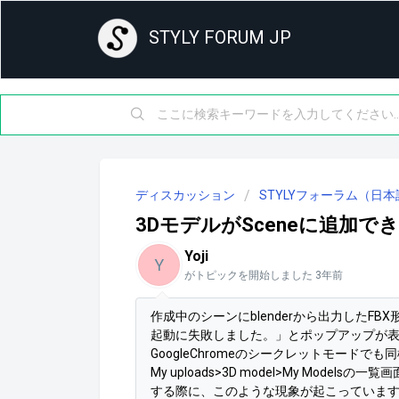
STYLY FORUM JP
ディスカッション
STYLYフォーラム（日本
3DモデルがSceneに追加で
Yoji
Y
がトピックを開始しました
3年前
作成中のシーンにblenderから出力したFBX
起動に失敗しました。」とポップアップが
GoogleChromeのシークレットモードで
My uploads>3D model>My Mod
する際に、このような現象が起こっていま