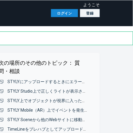
ようこそ
ログイン
登録
次の場所のその他のトピック：
質
問・相談
STYLYにアップロードするときにエラーメッセージが表示され、モデルのアップロードができない
STYLY Studio上で正しくライトが表示されない
STYLY上でオブジェクトが視界に入ったか確認したい
STYLY Mobile（AR）上でイベントを発生させる方法について
STYLY Sceneから他のWebサイトに移動したい
TimeLineをプレハブとしてアップロードしたいのですが、エラーが表示されてアップロードできないです