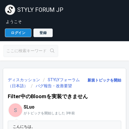
STYLY FORUM JP
ようこそ
ログイン
登録
ディスカッション
STYLYフォーラム
新規トピックを開始
（日本語）
バグ報告・改善要望
Filter中のBloomを実装できません
SLuo
S
がトピックを開始しました
3年前
こんにちは。