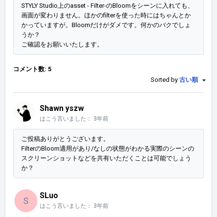
STYLY Studio上の
asset - Filter-のBloomをシーンに入れても、
画面が変わりません。ほかのfilterを使った時にはちゃんとか
かっていますが。Bloomだけがダメです。何かのバクでしょ
うか？
ご確認をお願いいたします。
コメント数: 5
Sorted by
古い順
Shawn yszw
はこう言いました：
3年前
ご投稿ありがとうございます。
FilterのBloom適用があり/なしの状態がわかる実際のシーンの
スクリーンショットなどを共有いただくことは可能でしょう
か？
SLuo
S
はこう言いました：
3年前