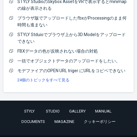
STYLY StudioのSkybox AssetをVRで表示するとminimap
の線が表示される
ブラウザ版でアップロードしたfbxがProcessingのまま何
時間も進まない
STYLY Stduioでブラウザ上から3D Modelをアップロード
できない
FBXデータの色が反映されない場合の対処
一括でオブジェクトデータのアップロードをしたい。
モデファイアのOPEN URL triger にURLをコピペできない
24個のトピックをすべて見る
STYLY
STUDIO
GALLERY
MANUAL
DOCUMENTS
MAGAZINE
クッキーポリシー