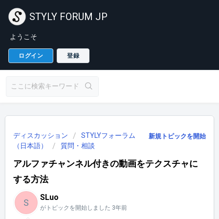
STYLY FORUM JP
ようこそ
ログイン
登録
ディスカッション
STYLYフォーラム
新規トピックを開始
（日本語）
質問・相談
アルファチャンネル付きの動画をテクスチャに
する方法
SLuo
S
がトピックを開始しました
3年前