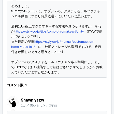
初めまして。
STYLYのARシーンに、オブジェのテクスチャをアルファチャ
ンネル動画（つまり背景透過）にしいたいと思います。
最初はUnity上でクロマキーする方法を見つかりますが、それ
が
https://styly.cc/ja/tips/tomo-chromakey/#Unity
STYLYで使
用できないと判明...
また最新の記事
https://styly.cc/ja/manual/customaction-
tomo-video-init/
に、外部ストレージの動画ですので、透過
付きが難しいそうと思うところです
。
オブジェのテクスチャをアルファチャンネル動画にし、そし
てSTYLYでうまく機能する方法はございますでしょうか？お教
えていただけますと助かります。
コメント数: 1
Shawn yszw
はこう言いました：
3年前