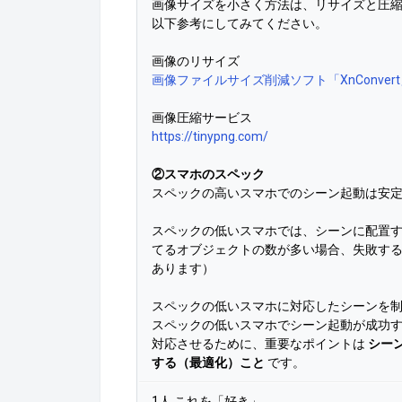
画像サイズを小さく方法は、リサイズと圧
以下参考にしてみてください。
画像のリサイズ
画像ファイルサイズ削減ソフト「XnConve
画像圧縮サービス
https://tinypng.com/
②スマホのスペック
スペックの高いスマホでのシーン起動は安
スペックの低いスマホでは、
シーンに配置
てるオブジェクトの数が多い場合、失敗す
あります）
スペックの低いスマホに対応したシーンを
スペックの低いスマホでシーン起動が成功
対応させるために、重要なポイントは
シー
する（最適化）こと
です。
1人 これを「好き」