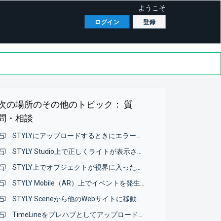
ようこそ
ログイン
登録
次の場所のその他のトピック：
質
問・相談
STYLYにアップロードするときにエラーメッセージが表示され、モデルのアップロードができない
STYLY Studio上で正しくライトが表示されない
STYLY上でオブジェクトが視界に入ったか確認したい
STYLY Mobile（AR）上でイベントを発生させる方法について
STYLY Sceneから他のWebサイトに移動したい
TimeLineをプレハブとしてアップロードしたいのですが、エラーが表示されてアップロードできないです