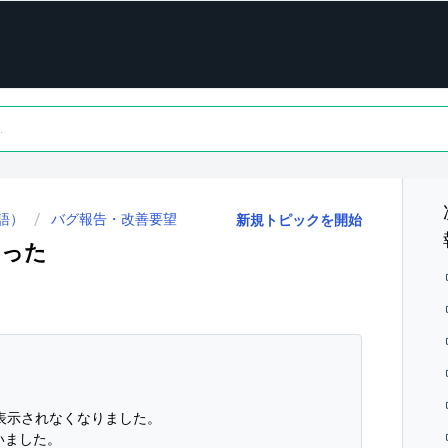
語）
バグ報告・改善要望
新規トピックを開始
なった
ルが表示されなくなりました。
いました。