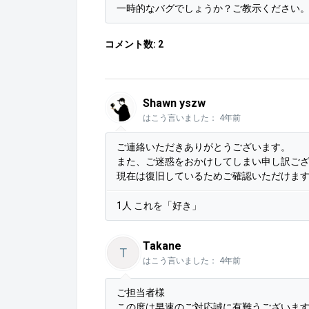
一時的なバグでしょうか？ご教示ください
コメント数: 2
Shawn yszw
はこう言いました：
4年前
ご連絡いただきありがとうございます。
また、ご迷惑をおかけしてしまい申し訳ご
現在は復旧しているためご確認いただけま
1人 これを「好き」
Takane
T
はこう言いました：
4年前
ご担当者様
この度は早速のご対応誠に有難うございま