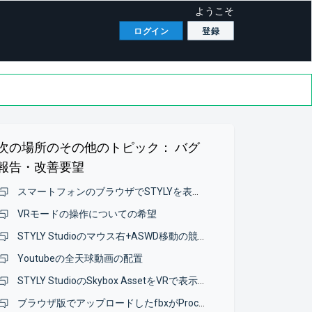
ようこそ
ログイン
登録
次の場所のその他のトピック：
バグ
報告・改善要望
スマートフォンのブラウザでSTYLYを表示したい
VRモードの操作についての希望
STYLY Studioのマウス右+ASWD移動の競合動作について
Youtubeの全天球動画の配置
STYLY StudioのSkybox AssetをVRで表示するとminimapの線が表示される
ブラウザ版でアップロードしたfbxがProcessingのまま何時間も進まない