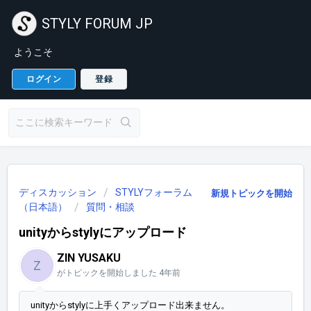
STYLY FORUM JP
ようこそ
ログイン
登録
ディスカッション
STYLYフォーラム
新規トピックを開始
（日本語）
質問・相談
unityからstylyにアップロード
ZIN YUSAKU
Z
がトピックを開始しました
4年前
unityからstylyに上手くアップロード出来ません。