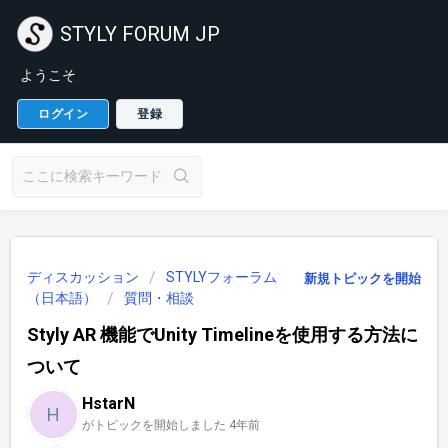
STYLY FORUM JP
ようこそ
ログイン
登録
ディスカッション
STYLYフォーラム
新規トピックを開始
（日本語）
質問・相談
Styly AR 機能でUnity Timelineを使用する方法に
ついて
HstarN
H
がトピックを開始しました
4年前