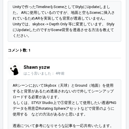
Unityで作ったTimelineをSceneとしてStylyにUpdateしまし
た。 ARに使用しているのですが、地面と空もSceneに挿入さ
れているためARを実装しても背景が透過していません。
Unityでは、skybox -> Depth Only 等に変更しています。 Styly
にUpdateしたのですがScene背景を透過させる方法を教えて
ください。
コメント数: 1
Shawn yszw
はこう言いました：
4年前
ARシーンにおいてSkybox（天球）とGround（地面）を使用
すると背景があるため透過されないので外してシーンアップ
ロードする必要があります。
もしくは、STYLY Studio上で①背景として使用したい透過PNG
データを用意②Rotating Sphereアセットなどで背景のように
使用する などの方法があるかと思います。
透過について参考になりそうな記事を一応共有いたします。