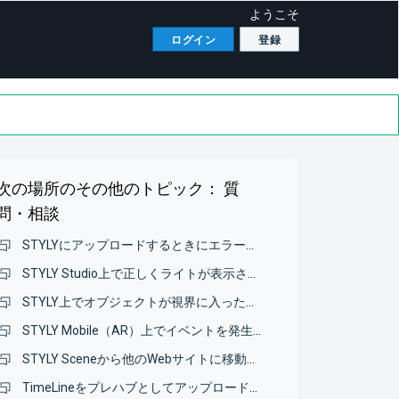
ようこそ
ログイン
登録
次の場所のその他のトピック：
質
問・相談
STYLYにアップロードするときにエラーメッセージが表示され、モデルのアップロードができない
STYLY Studio上で正しくライトが表示されない
STYLY上でオブジェクトが視界に入ったか確認したい
STYLY Mobile（AR）上でイベントを発生させる方法について
STYLY Sceneから他のWebサイトに移動したい
TimeLineをプレハブとしてアップロードしたいのですが、エラーが表示されてアップロードできないです