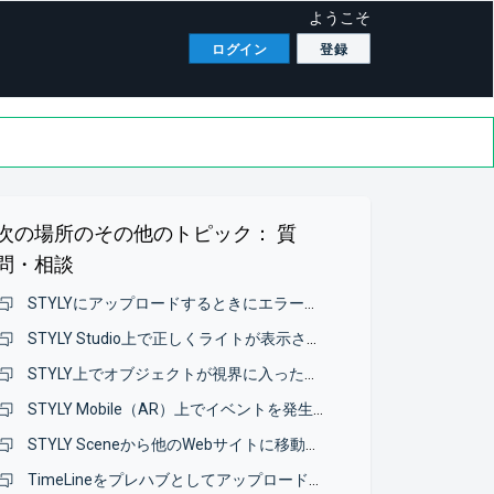
ようこそ
ログイン
登録
次の場所のその他のトピック：
質
問・相談
STYLYにアップロードするときにエラーメッセージが表示され、モデルのアップロードができない
STYLY Studio上で正しくライトが表示されない
STYLY上でオブジェクトが視界に入ったか確認したい
STYLY Mobile（AR）上でイベントを発生させる方法について
STYLY Sceneから他のWebサイトに移動したい
TimeLineをプレハブとしてアップロードしたいのですが、エラーが表示されてアップロードできないです