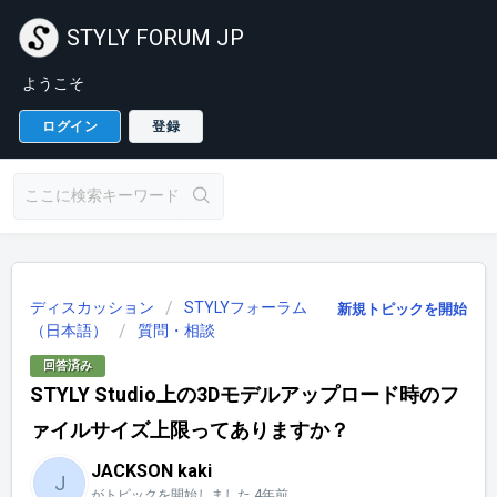
STYLY FORUM JP
ようこそ
ログイン
登録
ディスカッション
STYLYフォーラム
新規トピックを開始
（日本語）
質問・相談
回答済み
STYLY Studio上の3Dモデルアップロード時のフ
ァイルサイズ上限ってありますか？
JACKSON kaki
J
がトピックを開始しました
4年前