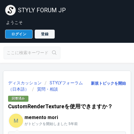
STYLY FORUM JP
ようこそ
ログイン
登録
ディスカッション
STYLYフォーラム
新規トピックを開始
（日本語）
質問・相談
回答済み
CustomRenderTextureを使用できますか？
memento mori
M
がトピックを開始しました
5年前