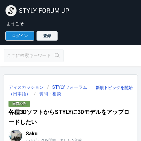
STYLY FORUM JP
ようこそ
ログイン
登録
ディスカッション
STYLYフォーラム
新規トピックを開始
（日本語）
質問・相談
回答済み
各種3DソフトからSTYLYに3Dモデルをアップロ
ードしたい
Saku
がトピックを開始しました
5年前