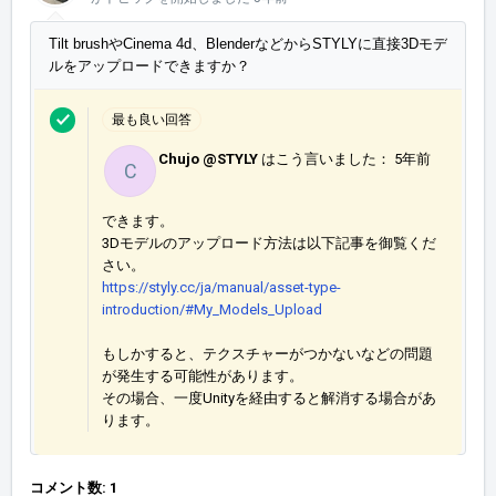
Tilt brushやCinema 4d、BlenderなどからSTYLYに直接3Dモデ
ルをアップロードできますか？
最も良い回答
Chujo @STYLY
はこう言いました：
5年前
C
できます。
3Dモデルのアップロード方法は以下記事を御覧くだ
さい。
https://styly.cc/ja/manual/asset-type-
introduction/#My_Models_Upload
もしかすると、テクスチャーがつかないなどの問題
が発生する可能性があります。
その場合、一度Unityを経由すると解消する場合があ
ります。
コメント数: 1