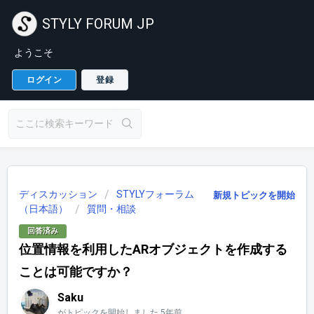
STYLY FORUM JP
ようこそ
ログイン
登録
ディスカッション
STYLYフォーラム
新規トピックを開始
（日本語）
質問・相談
回答済み
位置情報を利用したARオブジェクトを作成する
ことは可能ですか？
Saku
がトピックを開始しました
5年前