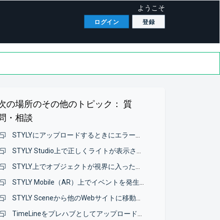
ようこそ
ログイン
登録
次の場所のその他のトピック：
質
問・相談
STYLYにアップロードするときにエラーメッセージが表示され、モデルのアップロードができない
STYLY Studio上で正しくライトが表示されない
STYLY上でオブジェクトが視界に入ったか確認したい
STYLY Mobile（AR）上でイベントを発生させる方法について
STYLY Sceneから他のWebサイトに移動したい
TimeLineをプレハブとしてアップロードしたいのですが、エラーが表示されてアップロードできないです